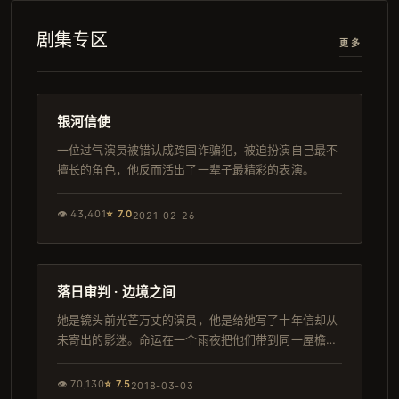
剧集专区
更多
122分钟
完结
银河信使
一位过气演员被错认成跨国诈骗犯，被迫扮演自己最不
擅长的角色，他反而活出了一辈子最精彩的表演。
👁
43,401
⭐
7.0
2021-02-26
119分钟
独播
落日审判 · 边境之间
她是镜头前光芒万丈的演员，他是给她写了十年信却从
未寄出的影迷。命运在一个雨夜把他们带到同一屋檐
下。
👁
70,130
⭐
7.5
2018-03-03