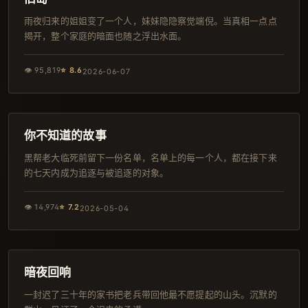
雨夜归来的姐姐变了一个人，妹妹隐隐察觉端倪。当真相一点点
揭开，整个家庭的暗面也随之浮出水面。
👁
95,819
⭐
8.6
2026-06-07
102分钟
韩剧
你不知道的故事
黑帮老大临死前留下一份名单，名单上的每一个人，都在接下来
的七天内成为追逐与被追逐的对象。
👁
14,974
⭐
7.2
2026-05-04
136分钟
完结
暗夜回响
一封迟了三十年的家书把老兵带回他最不愿提起的山头。沉默的