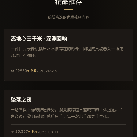
精品推荐
编辑精选的优质视频内容
143分钟
独播
离地心三千米 · 深渊回响
一台旧式录像机播出本不该存在的影像，剧组成员被卷入一场跨
越时间的循环。
👁
29,950
⭐
9.5
2025-10-15
149分钟
独播
坠落之夜
一场看似平静的护送任务，演变成跨越三座城市的生死追逐。主
角必须在黎明前找出幕后黑手，每一次出手都关乎生死。
👁
25,307
⭐
9.4
2025-08-11