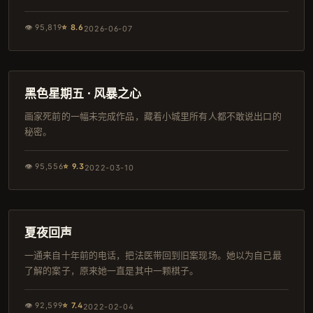
👁
95,819
⭐
8.6
2026-06-07
162分钟
日本
黑色星期五 · 风暴之心
画家死前的一幅未完成作品，藏着小城里所有人都不敢说出口的
秘密。
👁
95,556
⭐
9.3
2022-03-10
108分钟
高分
夏夜回声
一通来自十年前的电话，把法医带回到旧案现场。她以为自己最
了解的案子，原来她一直是其中一颗棋子。
👁
92,599
⭐
7.4
2022-02-04