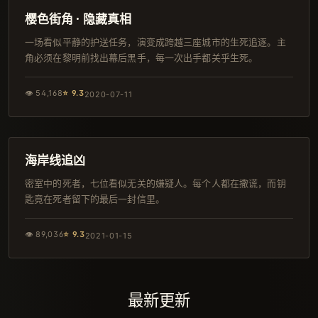
IMAX
樱色街角 · 隐藏真相
一场看似平静的护送任务，演变成跨越三座城市的生死追逐。主
角必须在黎明前找出幕后黑手，每一次出手都关乎生死。
👁
54,168
⭐
9.3
2020-07-11
141分钟
IMAX
海岸线追凶
密室中的死者，七位看似无关的嫌疑人。每个人都在撒谎，而钥
匙竟在死者留下的最后一封信里。
👁
89,036
⭐
9.3
2021-01-15
最新更新