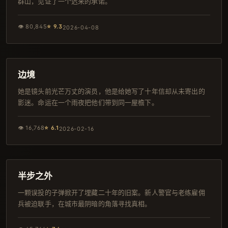
群山，见证了一个迟来的承诺。
👁
80,845
⭐
9.3
2026-04-08
100分钟
院线
边境
她是镜头前光芒万丈的演员，他是给她写了十年信却从未寄出的
影迷。命运在一个雨夜把他们带到同一屋檐下。
👁
16,768
⭐
6.1
2026-02-16
144分钟
高分
半步之外
一颗误投的子弹掀开了埋藏二十年的旧案。新人警官与老练雇佣
兵被迫联手，在城市最阴暗的角落寻找真相。