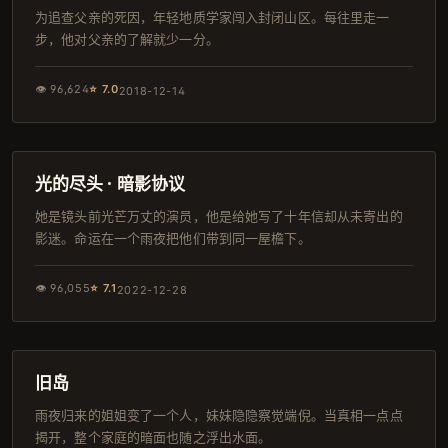
为追查父亲的死因，年轻地质学家闯入封闭山区。每往里走一
步，他对父亲的了解就少一分。
👁
96,624
⭐
7.0
2018-12-14
165分钟
IMAX
光的尽头 · 暗影协议
她是镜头前光芒万丈的演员，他是给她写了十年信却从未寄出的
影迷。命运在一个雨夜把他们带到同一屋檐下。
👁
96,055
⭐
7.1
2022-12-28
150分钟
完结
旧岛
雨夜归来的姐姐变了一个人，妹妹隐隐察觉端倪。当真相一点点
揭开，整个家庭的暗面也随之浮出水面。