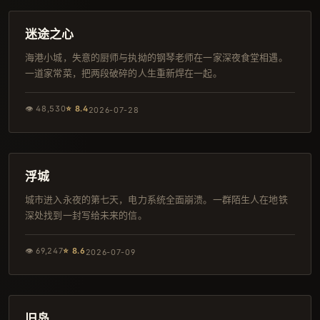
IMAX
迷途之心
海港小城，失意的厨师与执拗的钢琴老师在一家深夜食堂相遇。
一道家常菜，把两段破碎的人生重新焊在一起。
👁
48,530
⭐
8.4
2026-07-28
146分钟
4K
浮城
城市进入永夜的第七天，电力系统全面崩溃。一群陌生人在地铁
深处找到一封写给未来的信。
👁
69,247
⭐
8.6
2026-07-09
150分钟
完结
旧岛