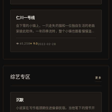
93分钟
日本
仁川一号线
会下雪的小镇上，一只走失的猫和一位独自生活的老画
家彼此陪伴。一年四季流转，整个小镇也跟着慢慢温暖
起来。
👁
65,258
⭐
9.0
2022-02-28
综艺专区
更多
116分钟
日本
沉默
小说家在写作瓶颈期住进偏僻民宿。当他笔下的情节开