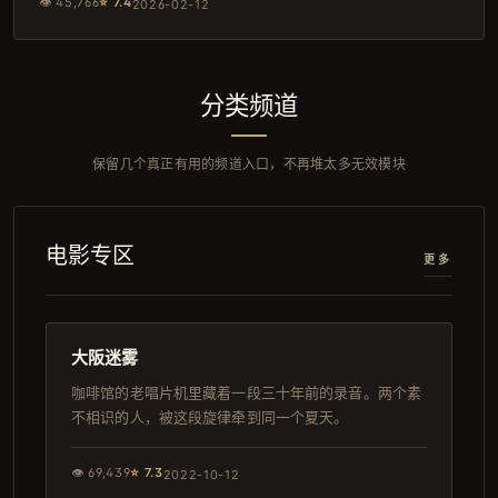
👁
45,766
⭐
7.4
2026-02-12
分类频道
保留几个真正有用的频道入口，不再堆太多无效模块
电影专区
更多
114分钟
4K
大阪迷雾
咖啡馆的老唱片机里藏着一段三十年前的录音。两个素
不相识的人，被这段旋律牵到同一个夏天。
👁
69,439
⭐
7.3
2022-10-12