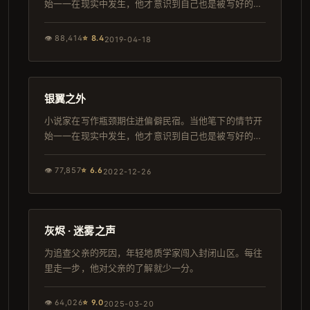
始一一在现实中发生，他才意识到自己也是被写好的角
色。
👁
88,414
⭐
8.4
2019-04-18
124分钟
韩剧
银翼之外
小说家在写作瓶颈期住进偏僻民宿。当他笔下的情节开
始一一在现实中发生，他才意识到自己也是被写好的角
色。
👁
77,857
⭐
6.6
2022-12-26
95分钟
热播
灰烬 · 迷雾之声
为追查父亲的死因，年轻地质学家闯入封闭山区。每往
里走一步，他对父亲的了解就少一分。
👁
64,026
⭐
9.0
2025-03-20