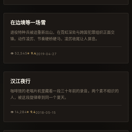
100分钟
韩剧
在边境等一场雪
退役特种兵被迫重新出山，在霓虹深处与跨国犯罪组织正面交
锋。动作凌厉、节奏硬桥硬马，凌厉收尾让人屏息。
👁
52,545
⭐
9.4
2019-04-27
94分钟
日本
汉江夜行
咖啡馆的老唱片机里藏着一段三十年前的录音。两个素不相识的
人，被这段旋律牵到同一个夏天。
👁
14,284
⭐
9.4
2018-05-15
142分钟