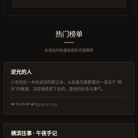
热门榜单
当前站内热度较高的内容推荐
162分钟
热播
逆光的人
少年捡到一本会说话的笔记本，从此每天都要面对一道关于"明
天"的难题。决定继续读下去的，是他的好奇与勇气。
👁
96,988
⭐
6.1
2019-07-20
89分钟
完结
横滨往事 · 午夜手记