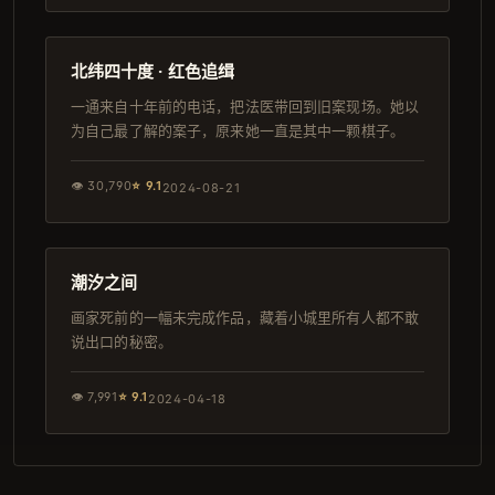
137分钟
连载中
北纬四十度 · 红色追缉
一通来自十年前的电话，把法医带回到旧案现场。她以
为自己最了解的案子，原来她一直是其中一颗棋子。
👁
30,790
⭐
9.1
2024-08-21
90分钟
4K
潮汐之间
画家死前的一幅未完成作品，藏着小城里所有人都不敢
说出口的秘密。
👁
7,991
⭐
9.1
2024-04-18