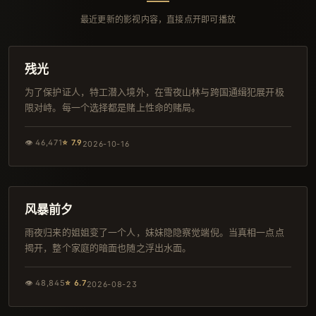
最近更新的影视内容，直接点开即可播放
109分钟
日本
残光
为了保护证人，特工潜入境外，在雪夜山林与跨国通缉犯展开极
限对峙。每一个选择都是赌上性命的赌局。
👁
46,471
⭐
7.9
2026-10-16
94分钟
韩剧
风暴前夕
雨夜归来的姐姐变了一个人，妹妹隐隐察觉端倪。当真相一点点
揭开，整个家庭的暗面也随之浮出水面。
👁
48,845
⭐
6.7
2026-08-23
130分钟